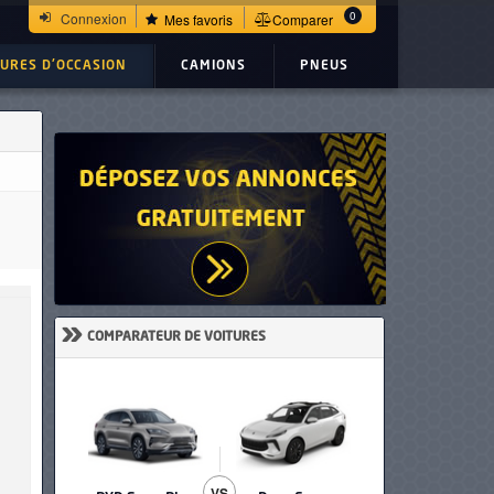
0
Connexion
Mes favoris
Comparer
TURES D'OCCASION
CAMIONS
PNEUS
»
COMPARATEUR DE VOITURES
VS