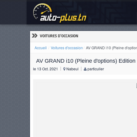
AV 
ACCUEIL
ACTUALITÉS
»
VOITURES D'OCCASION
Accueil
Voitures d'occasion
AV GRAND i10 (Pleine d'options
AV GRAND i10 (Pleine d'options) Edition 
VOITURES
le 13 Oct. 2021
Nabeul
particulier
NEUVES
VOITURES
D'OCCASION
CAMIONS