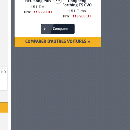
BYD Song Plus
DongFeng
BMW serie
Forthing T5 EVO
1.5 L DM-i
520i Loun
1.5 L Turbo
Prix :
115 990 DT
Prix :
249 90
Prix :
118 900 DT
Comparer
COMPARER D'AUTRES VOITURES »