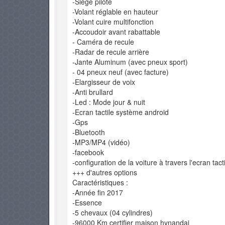
-Siège pilote
-Volant réglable en hauteur
-Volant cuire multifonction
-Accoudoir avant rabattable
- Caméra de recule
-Radar de recule arrière
-Jante Aluminum (avec pneux sport)
- 04 pneux neuf (avec facture)
-Elargisseur de voix
-Anti brullard
-Led : Mode jour & nuit
-Ecran tactile système android
-Gps
-Bluetooth
-MP3/MP4 (vidéo)
-facebook
-configuration de la voiture à travers l'ecran tact
+++ d'autres options
Caractéristiques :
-Année fin 2017
-Essence
-5 chevaux (04 cylindres)
-96000 Km certifier maison hynandai