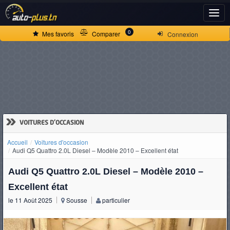
ACCUEIL
0
Mes favoris
Comparer
Connexion
ACTUALITÉS
VOITURES
NEUVES
»
VOITURES D'OCCASION
Accueil
Voitures d'occasion
VOITURES
Audi Q5 Quattro 2.0L Diesel – Modèle 2010 – Excellent état
D'OCCASION
Audi Q5 Quattro 2.0L Diesel – Modèle 2010 –
Excellent état
le 11 Août 2025
Sousse
particulier
CAMIONS