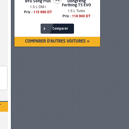
BYD Song Plus
DongFeng
BMW serie
Forthing T5 EVO
1.5 L DM-i
520i Loun
1.5 L Turbo
Prix :
115 990 DT
Prix :
249 90
Prix :
118 900 DT
Comparer
COMPARER D'AUTRES VOITURES »
T