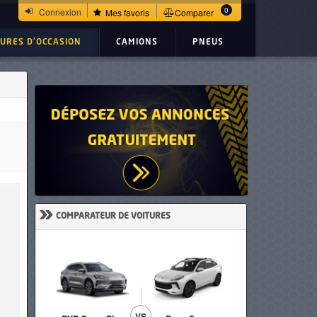
0
Connexion
Mes favoris
Comparer
TURES D'OCCASION
CAMIONS
PNEUS
»
COMPARATEUR DE VOITURES
VS