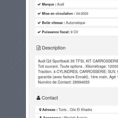
Marque :
Audi
Mise en circulation :
04-2023
Boite vitesse :
Automatique
Puissance fiscal:
9 CV
Description
Audi Q3 Sportback 35 TFSI, KIT CARROSSERIE:
Toit ouvrant, Toute options , Kilométrage: 1
Traction, 4 CYLINDRES, CARROSSERIE: SUV, CY
garantie (avec facture Ennakl), 1ère main, Agé 
Numéro de Contact: 28994655
Contact
Adresse :
Tunis , Cite El Khadra
Annonceur :
Weslati Aymen