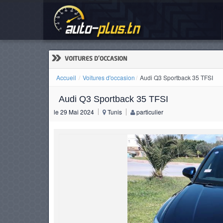
Aud
ACCUEIL
ACTUALITÉS
»
VOITURES D'OCCASION
Accueil
Voitures d'occasion
Audi Q3 Sportback 35 TFSI
Audi Q3 Sportback 35 TFSI
VOITURES
le 29 Mai 2024
Tunis
particulier
NEUVES
VOITURES
D'OCCASION
CAMIONS