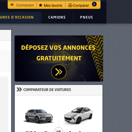
0
Connexion
Mes favoris
Comparer
TURES D'OCCASION
CAMIONS
PNEUS
»
COMPARATEUR DE VOITURES
VS