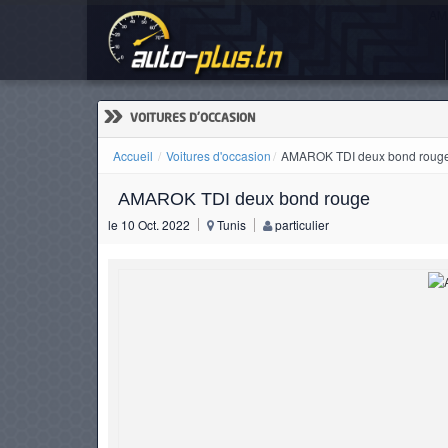
AMA
ACCUEIL
ACTUALITÉS
»
VOITURES D'OCCASION
Accueil
Voitures d'occasion
AMAROK TDI deux bond roug
AMAROK TDI deux bond rouge
VOITURES
le 10 Oct. 2022
Tunis
particulier
NEUVES
VOITURES
D'OCCASION
CAMIONS