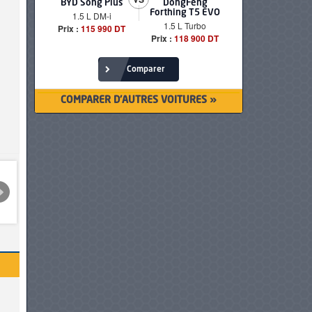
BYD Song Plus
DongFeng
BMW serie
Forthing T5 EVO
1.5 L DM-i
520i Loun
1.5 L Turbo
Prix :
115 990 DT
Prix :
249 90
Prix :
118 900 DT
Comparer
COMPARER D'AUTRES VOITURES »