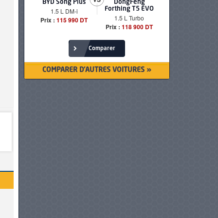
BYD Song Plus
DongFeng
BMW serie
Forthing T5 EVO
1.5 L DM-i
520i Loun
1.5 L Turbo
Prix :
115 990 DT
Prix :
249 90
Prix :
118 900 DT
Comparer
COMPARER D'AUTRES VOITURES »