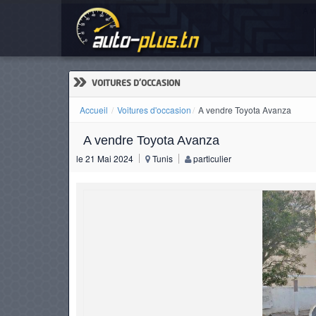
A v
ACCUEIL
ACTUALITÉS
»
VOITURES D'OCCASION
Accueil
Voitures d'occasion
A vendre Toyota Avanza
A vendre Toyota Avanza
VOITURES
le 21 Mai 2024
Tunis
particulier
NEUVES
VOITURES
D'OCCASION
CAMIONS