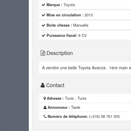
Marque :
Toyota
Mise en circulation :
2013
Boite vitesse :
Manuelle
Puissance fiscal:
6 CV
Description
A vendre une belle Toyota Avanza . 1ère main e
Contact
Adresse :
Tunis , Tunis
Annonceur :
Tarek
Numéro de téléphone:
(+216) 58 761 303