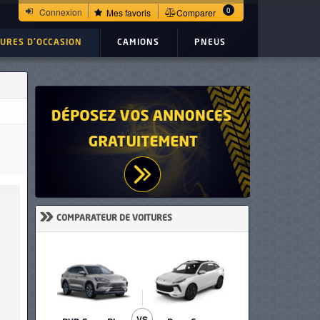
0
Connexion
Mes favoris
Comparer
TURES D'OCCASION
CAMIONS
PNEUS
»
COMPARATEUR DE VOITURES
VS