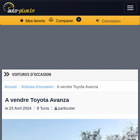
ACCUEIL
0
Mes favoris
Comparer
Connexion
ACTUALITÉS
VOITURES
NEUVES
»
VOITURES D'OCCASION
Accueil
Voitures d'occasion
A vendre Toyota Avanza
VOITURES
A vendre Toyota Avanza
D'OCCASION
le 23 Avril 2024
Tunis
particulier
CAMIONS