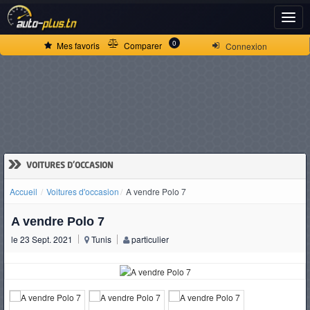
ACCUEIL
0
Mes favoris
Comparer
Connexion
ACTUALITÉS
VOITURES
NEUVES
»
VOITURES D'OCCASION
Accueil
Voitures d'occasion
A vendre Polo 7
VOITURES
A vendre Polo 7
D'OCCASION
le 23 Sept. 2021
Tunis
particulier
CAMIONS