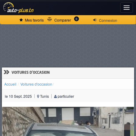
ACCUEIL
0
Mes favoris
Comparer
Connexion
ACTUALITÉS
VOITURES
NEUVES
»
VOITURES D'OCCASION
Accueil
Voitures d'occasion
VOITURES
le 10 Sept. 2025
Tunis
particulier
D'OCCASION
CAMIONS