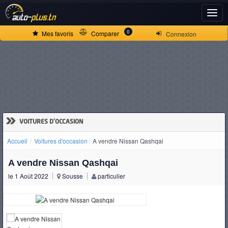
ACCUEIL
0
Mes favoris
Comparer
Connexion
ACTUALITÉS
VOITURES
NEUVES
»
VOITURES D'OCCASION
Accueil
Voitures d'occasion
A vendre Nissan Qashqai
VOITURES
A vendre Nissan Qashqai
D'OCCASION
le 1 Août 2022
Sousse
particulier
CAMIONS