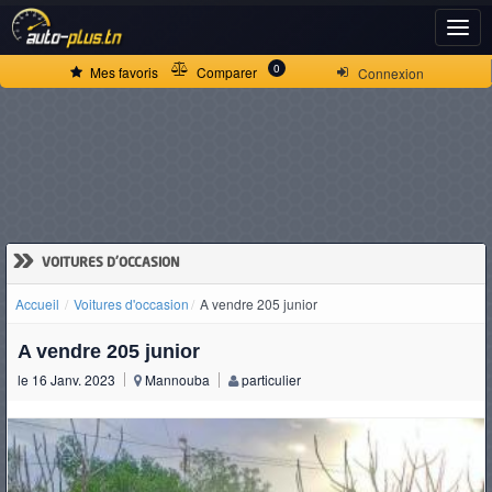
ACCUEIL
0
Mes favoris
Comparer
Connexion
ACTUALITÉS
VOITURES
NEUVES
»
VOITURES D'OCCASION
Accueil
Voitures d'occasion
A vendre 205 junior
VOITURES
A vendre 205 junior
D'OCCASION
le 16 Janv. 2023
Mannouba
particulier
CAMIONS