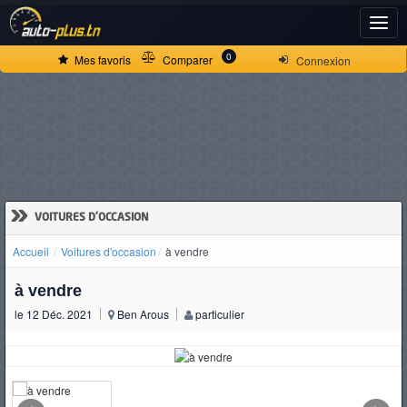
ACCUEIL
0
Mes favoris
Comparer
Connexion
ACTUALITÉS
VOITURES
NEUVES
»
VOITURES D'OCCASION
Accueil
Voitures d'occasion
à vendre
VOITURES
à vendre
D'OCCASION
le 12 Déc. 2021
Ben Arous
particulier
CAMIONS