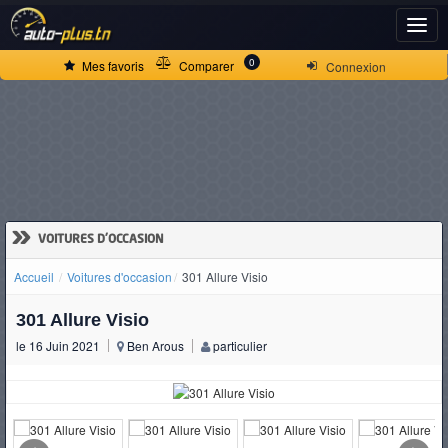
ACCUEIL
0
Mes favoris
Comparer
Connexion
ACTUALITÉS
VOITURES
NEUVES
»
VOITURES D'OCCASION
Accueil
Voitures d'occasion
301 Allure Visio
VOITURES
301 Allure Visio
D'OCCASION
le 16 Juin 2021
Ben Arous
particulier
CAMIONS