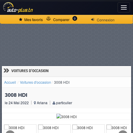
ACCUEIL
0
Mes favoris
Comparer
Connexion
ACTUALITÉS
VOITURES
NEUVES
»
VOITURES D'OCCASION
Accueil
Voitures d'occasion
3008 HDI
VOITURES
3008 HDI
D'OCCASION
le 24 Mai 2022
Ariana
particulier
CAMIONS