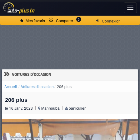
ACCUEIL
0
Mes favoris
Comparer
Connexion
ACTUALITÉS
VOITURES
NEUVES
»
VOITURES D'OCCASION
Accueil
Voitures d'occasion
206 plus
VOITURES
206 plus
D'OCCASION
le 16 Janv. 2023
Mannouba
particulier
CAMIONS