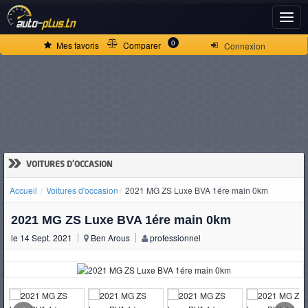
ACCUEIL
0
Mes favoris
Comparer
Connexion
ACTUALITÉS
VOITURES
NEUVES
»
VOITURES D'OCCASION
Accueil
Voitures d'occasion
2021 MG ZS Luxe BVA 1ére main 0km
VOITURES
2021 MG ZS Luxe BVA 1ére main 0km
D'OCCASION
le 14 Sept. 2021
Ben Arous
professionnel
CAMIONS