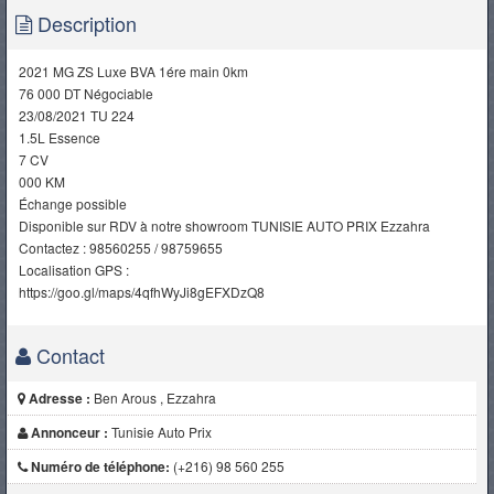
Description
2021 MG ZS Luxe BVA 1ére main 0km
76 000 DT Négociable
23/08/2021 TU 224
1.5L Essence
7 CV
000 KM
Échange possible
Disponible sur RDV à notre showroom TUNISIE AUTO PRIX Ezzahra
Contactez : 98560255 / 98759655
Localisation GPS :
https://goo.gl/maps/4qfhWyJi8gEFXDzQ8
Contact
Adresse :
Ben Arous , Ezzahra
Annonceur :
Tunisie Auto Prix
Numéro de téléphone:
(+216) 98 560 255