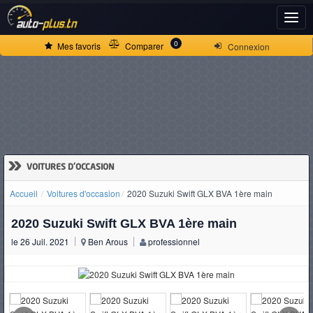
ACCUEIL
0
Mes favoris
Comparer
Connexion
ACTUALITÉS
VOITURES
NEUVES
»
VOITURES D'OCCASION
Accueil
Voitures d'occasion
2020 Suzuki Swift GLX BVA 1ère main
VOITURES
2020 Suzuki Swift GLX BVA 1ère main
D'OCCASION
le 26 Juil. 2021
Ben Arous
professionnel
CAMIONS