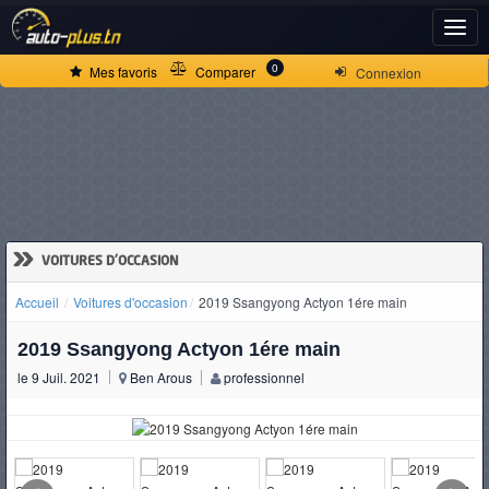
ACCUEIL
0
Mes favoris
Comparer
Connexion
ACTUALITÉS
VOITURES
NEUVES
»
VOITURES D'OCCASION
Accueil
Voitures d'occasion
2019 Ssangyong Actyon 1ére main
VOITURES
2019 Ssangyong Actyon 1ére main
D'OCCASION
le 9 Juil. 2021
Ben Arous
professionnel
CAMIONS