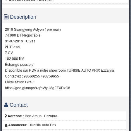
Description
2019 Ssangyong Actyon 1ére main
74 000 DT Négociable
31/07/2019 TU 211
2L Diesel
7 CV
102 000 KM
Échange possible
Disponible sur RDV à notre showroom TUNISIE AUTO PRIX Ezzahra
Contactez : 98560255 / 98759655
Localisation GPS :
https://goo.gl/maps/4qfhWyJi8gEFXDzQ8
Contact
Adresse :
Ben Arous , Ezzahra
Annonceur :
Tunisie Auto Prix