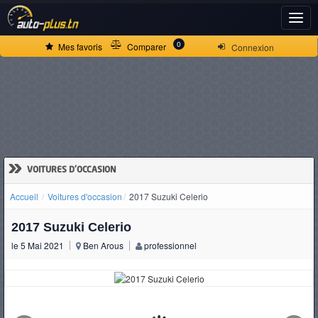
ACCUEIL
0
Mes favoris
Comparer
Connexion
ACTUALITÉS
VOITURES
NEUVES
»
VOITURES D'OCCASION
Accueil
Voitures d'occasion
2017 Suzuki Celerio
VOITURES
2017 Suzuki Celerio
D'OCCASION
le 5 Mai 2021
Ben Arous
professionnel
CAMIONS