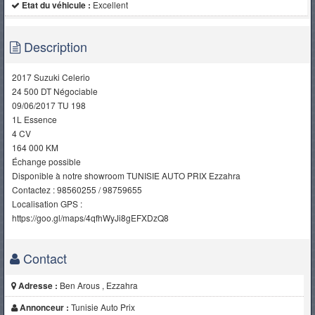
Etat du véhicule :
Excellent
Description
2017 Suzuki Celerio
24 500 DT Négociable
09/06/2017 TU 198
1L Essence
4 CV
164 000 KM
Échange possible
Disponible à notre showroom TUNISIE AUTO PRIX Ezzahra
Contactez : 98560255 / 98759655
Localisation GPS :
https://goo.gl/maps/4qfhWyJi8gEFXDzQ8
Contact
Adresse :
Ben Arous , Ezzahra
Annonceur :
Tunisie Auto Prix