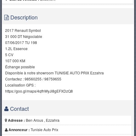
Description
2017 Renault Symbol
31 000 DT Négociable
07/06/2017 TU 198
1.2L Essence
5 CV
107 000 KM
Échange possible
Disponible à notre showroom TUNISIE AUTO PRIX Ezzahra
Contactez : 98560255 / 98759655
Localisation GPS :
https://goo.gl/maps/4qfhWyJi8gEFXDzQ8
Contact
Adresse :
Ben Arous , Ezzahra
Annonceur :
Tunisie Auto Prix