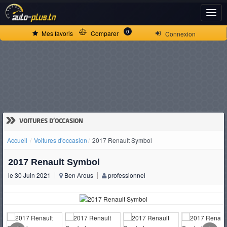
ACCUEIL
0
Mes favoris
Comparer
Connexion
ACTUALITÉS
VOITURES
NEUVES
»
VOITURES D'OCCASION
Accueil
Voitures d'occasion
2017 Renault Symbol
VOITURES
2017 Renault Symbol
D'OCCASION
le 30 Juin 2021
Ben Arous
professionnel
CAMIONS