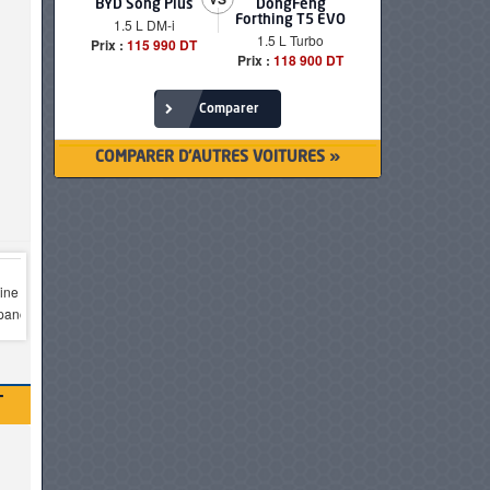
BYD Song Plus
DongFeng
BMW serie
Forthing T5 EVO
1.5 L DM-i
520i Loun
1.5 L Turbo
Prix :
115 990 DT
Prix :
249 90
Prix :
118 900 DT
Comparer
COMPARER D'AUTRES VOITURES »
T