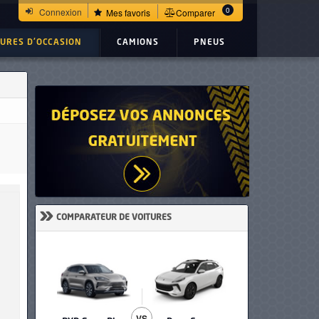
0
Connexion
Mes favoris
Comparer
TURES D'OCCASION
CAMIONS
PNEUS
»
COMPARATEUR DE VOITURES
VS