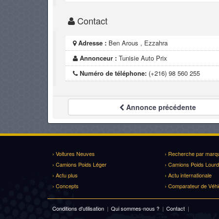
Contact
Adresse :
Ben Arous , Ezzahra
Annonceur :
Tunisie Auto Prix
Numéro de téléphone:
(+216) 98 560 255
Annonce
précédente
› Voitures Neuves
› Recherche par marq
› Camions Poids Léger
› Camions Poids Lourd
› Actu plus
› Actu internationale
› Concepts
› Comparateur de Véhi
Conditions d'utilisation
|
Qui sommes-nous ?
|
Contact
|