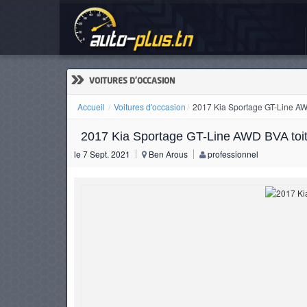
201
ACCUEIL
ACTUALITÉS
»
VOITURES D'OCCASION
Accueil
Voitures d'occasion
2017 Kia Sportage GT-Line AW
2017 Kia Sportage GT-Line AWD BVA toi
VOITURES
le 7 Sept. 2021
Ben Arous
professionnel
NEUVES
VOITURES
D'OCCASION
CAMIONS