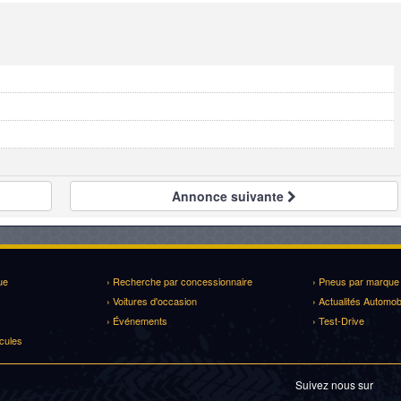
Annonce
suivante
ue
› Recherche par concessionnaire
› Pneus par marque
› Voitures d'occasion
› Actualités Automob
› Événements
› Test-Drive
cules
Suivez nous sur