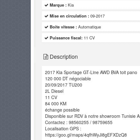
Marque :
Kia
Mise en circulation :
09-2017
Boite vitesse :
Automatique
Puissance fiscal:
11 CV
Description
2017 Kia Sportage GT-Line AWD BVA toit pano
120 000 DT négociable
20/09/2017 TU200
2L Diesel
11 CV
84 000 KM
échange possible
Disponible sur RDV à notre showroom Tunisie 
Contactez : 98560255 / 98759655
Localisation GPS :
https://goo.gl/maps/4qfhWyJi8gEFXDzQ8