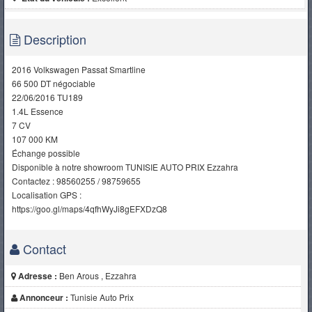
Description
2016 Volkswagen Passat Smartline
66 500 DT négociable
22/06/2016 TU189
1.4L Essence
7 CV
107 000 KM
Échange possible
Disponible à notre showroom TUNISIE AUTO PRIX Ezzahra
Contactez : 98560255 / 98759655
Localisation GPS :
https://goo.gl/maps/4qfhWyJi8gEFXDzQ8
Contact
Adresse :
Ben Arous , Ezzahra
Annonceur :
Tunisie Auto Prix