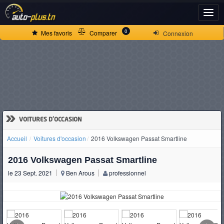
ACCUEIL
0
Mes favoris
Comparer
Connexion
ACTUALITÉS
VOITURES
NEUVES
»
VOITURES D'OCCASION
Accueil
Voitures d'occasion
2016 Volkswagen Passat Smartline
VOITURES
2016 Volkswagen Passat Smartline
D'OCCASION
le 23 Sept. 2021
Ben Arous
professionnel
CAMIONS