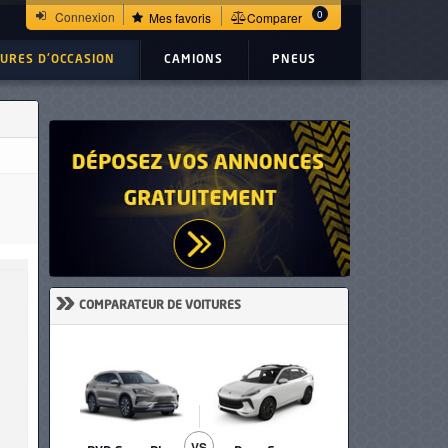
0
Connexion
Mes favoris
Comparer
TURES D'OCCASION
CAMIONS
PNEUS
»
COMPARATEUR DE VOITURES
VS