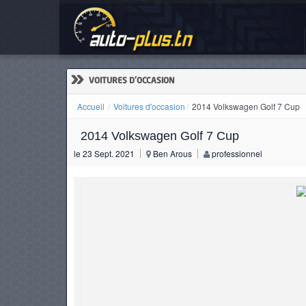
201
ACCUEIL
ACTUALITÉS
»
VOITURES D'OCCASION
Accueil
Voitures d'occasion
2014 Volkswagen Golf 7 Cup
2014 Volkswagen Golf 7 Cup
VOITURES
le 23 Sept. 2021
Ben Arous
professionnel
NEUVES
VOITURES
D'OCCASION
CAMIONS