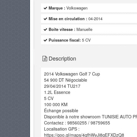
Marque :
Volkswagen
Mise en circulation :
04-2014
Boite vitesse :
Manuelle
Puissance fiscal:
5 CV
Description
2014 Volkswagen Golf 7 Cup
54 900 DT Négociable
29/04/2014 TU217
1.2L Essence
5 CV
100 000 KM
Échange possible
Disponible à notre showroom TUNISIE AUTO P
Contactez : 98560255 / 98759655
Localisation GPS :
https://goo.gl/maps/4qfhWyJi8gEFXDzQ8