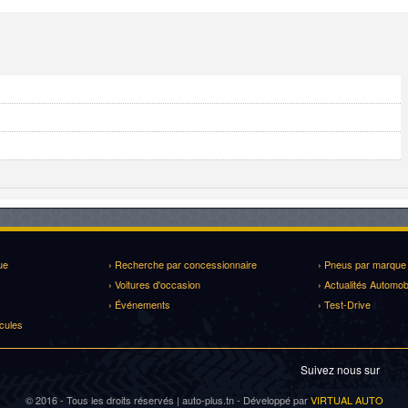
ue
› Recherche par concessionnaire
› Pneus par marque
› Voitures d'occasion
› Actualités Automob
› Événements
› Test-Drive
cules
Suivez nous sur
© 2016 - Tous les droits réservés | auto-plus.tn - Développé par
VIRTUAL AUTO