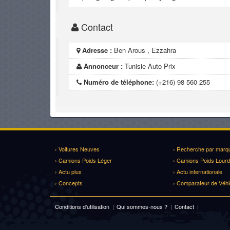
Contact
Adresse :
Ben Arous , Ezzahra
Annonceur :
Tunisie Auto Prix
Numéro de téléphone:
(+216) 98 560 255
› Voitures Neuves
› Recherche par marq
› Camions Poids Léger
› Camions Poids Lourd
› Actu plus
› Actu internationale
› Concepts
› Comparateur de Véhi
Conditions d'utilisation
|
Qui sommes-nous ?
|
Contact
|