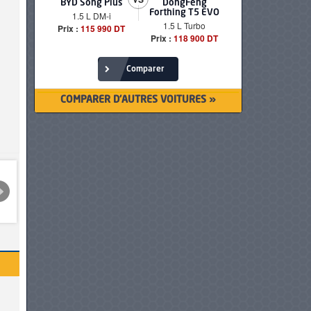
BYD Song Plus
DongFeng
BMW serie
Forthing T5 EVO
1.5 L DM-i
520i Loun
1.5 L Turbo
Prix :
115 990 DT
Prix :
249 90
Prix :
118 900 DT
Comparer
COMPARER D'AUTRES VOITURES »