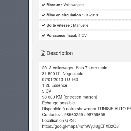
Marque :
Volkswagen
Mise en circulation :
01-2013
Boite vitesse :
Manuelle
Puissance fiscal:
5 CV
Description
2013 Volkswagen Polo 7 1ère main
31 500 DT Négociable
07/01/2013 TU 163
1.2L Essence
5 CV
98 000 KM (entretien maison)
Échange possible
Disponible à notre showroom TUNISIE AUTO P
Contactez : 98560255 / 98759655
Localisation GPS :
https://goo.gl/maps/4qfhWyJi8gEFXDzQ8