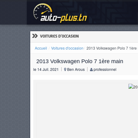
201
ACCUEIL
ACTUALITÉS
»
VOITURES D'OCCASION
Accueil
Voitures d'occasion
2013 Volkswagen Polo 7 1ère
2013 Volkswagen Polo 7 1ère main
VOITURES
le 14 Juil. 2021
Ben Arous
professionnel
NEUVES
VOITURES
D'OCCASION
CAMIONS