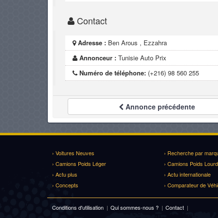
Contact
Adresse :
Ben Arous , Ezzahra
Annonceur :
Tunisie Auto Prix
Numéro de téléphone:
(+216) 98 560 255
Annonce
précédente
› Voitures Neuves
› Recherche par marq
› Camions Poids Léger
› Camions Poids Lourd
› Actu plus
› Actu internationale
› Concepts
› Comparateur de Véhi
Conditions d'utilisation
|
Qui sommes-nous ?
|
Contact
|