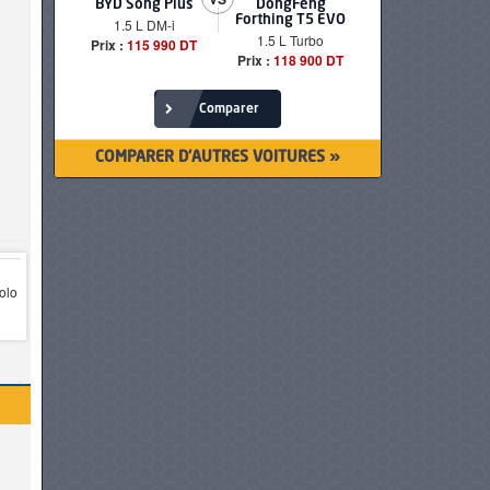
BYD Song Plus
DongFeng
BMW serie
Forthing T5 EVO
1.5 L DM-i
520i Loun
1.5 L Turbo
Prix :
115 990 DT
Prix :
249 90
Prix :
118 900 DT
Comparer
COMPARER D'AUTRES VOITURES »