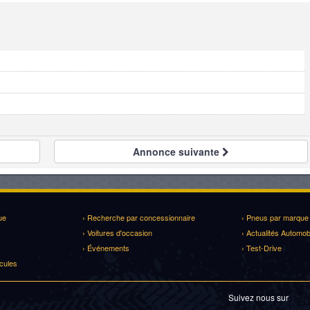
Annonce
suivante
ue
› Recherche par concessionnaire
› Pneus par marque
› Voitures d'occasion
› Actualités Automob
› Événements
› Test-Drive
cules
Suivez nous sur