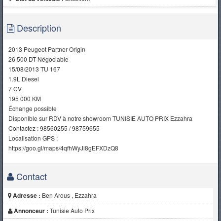
Description
2013 Peugeot Partner Origin
26 500 DT Négociable
15/08/2013 TU 167
1.9L Diesel
7 CV
195 000 KM
Échange possible
Disponible sur RDV à notre showroom TUNISIE AUTO PRIX Ezzahra
Contactez : 98560255 / 98759655
Localisation GPS :
https://goo.gl/maps/4qfhWyJi8gEFXDzQ8
Contact
Adresse :
Ben Arous , Ezzahra
Annonceur :
Tunisie Auto Prix