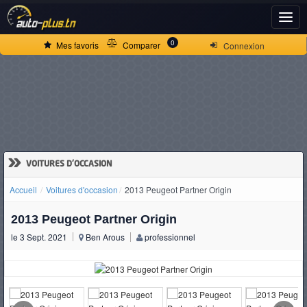
ACCUEIL
0
Mes favoris
Comparer
Connexion
ACTUALITÉS
VOITURES
NEUVES
»
VOITURES D'OCCASION
Accueil
Voitures d'occasion
2013 Peugeot Partner Origin
VOITURES
2013 Peugeot Partner Origin
D'OCCASION
le 3 Sept. 2021
Ben Arous
professionnel
CAMIONS