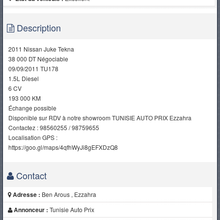
Description
2011 Nissan Juke Tekna
38 000 DT Négociable
09/09/2011 TU178
1.5L Diesel
6 CV
193 000 KM
Échange possible
Disponible sur RDV à notre showroom TUNISIE AUTO PRIX Ezzahra
Contactez : 98560255 / 98759655
Localisation GPS :
https://goo.gl/maps/4qfhWyJi8gEFXDzQ8
Contact
Adresse :
Ben Arous , Ezzahra
Annonceur :
Tunisie Auto Prix