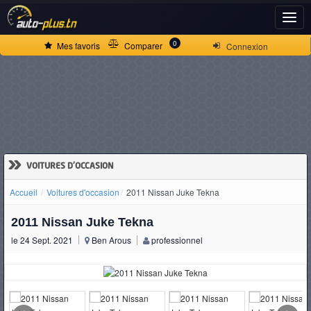
ACCUEIL
0
Mes favoris
Comparer
Connexion
ACTUALITÉS
VOITURES
NEUVES
»
VOITURES D'OCCASION
Accueil
Voitures d'occasion
2011 Nissan Juke Tekna
VOITURES
2011 Nissan Juke Tekna
D'OCCASION
le 24 Sept. 2021
Ben Arous
professionnel
CAMIONS