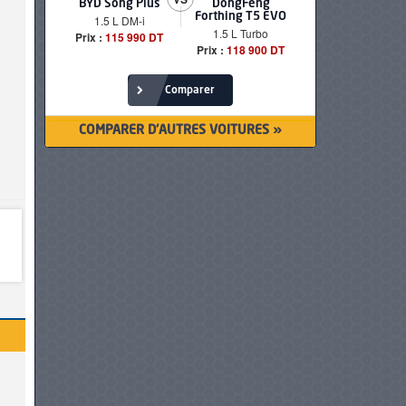
BYD Song Plus
DongFeng
BMW serie
Forthing T5 EVO
1.5 L DM-i
520i Loun
1.5 L Turbo
Prix :
115 990 DT
Prix :
249 90
Prix :
118 900 DT
Comparer
COMPARER D'AUTRES VOITURES »