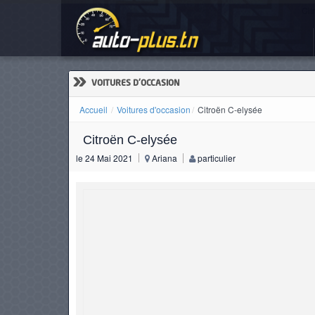
Cit
ACCUEIL
ACTUALITÉS
»
VOITURES D'OCCASION
Accueil
Voitures d'occasion
Citroën C-elysée
Citroën C-elysée
VOITURES
le 24 Mai 2021
Ariana
particulier
NEUVES
VOITURES
D'OCCASION
CAMIONS