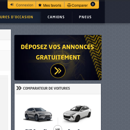
0
Connexion
Mes favoris
Comparer
TURES D'OCCASION
CAMIONS
PNEUS
»
COMPARATEUR DE VOITURES
VS