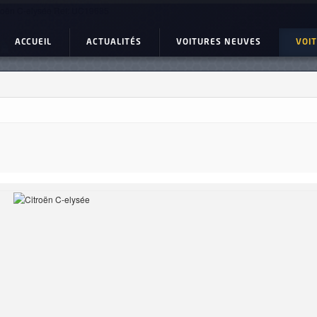
roën C-elysée Ref: UC19685
ACCUEIL
ACTUALITÉS
VOITURES NEUVES
VOI