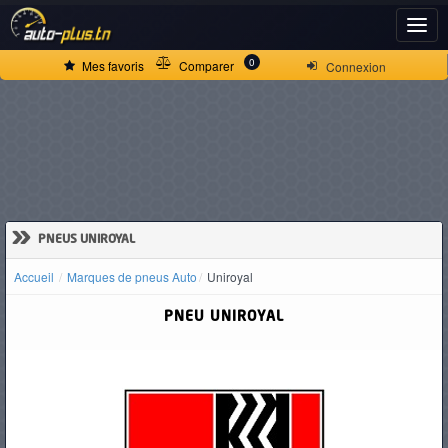
ACCUEIL
0
Mes favoris
Comparer
Connexion
ACTUALITÉS
VOITURES
NEUVES
»
PNEUS UNIROYAL
Accueil
Marques de pneus Auto
Uniroyal
VOITURES
PNEU UNIROYAL
D'OCCASION
CAMIONS