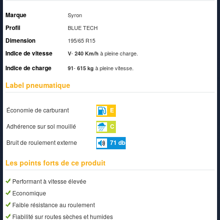
Marque
Syron
Profil
BLUE TECH
Dimension
195/65 R15
Indice de vitesse
-
à pleine charge.
V
240 Km/h
Indice de charge
-
à pleine vitesse.
91
615 kg
Label pneumatique
Économie de carburant
E
Adhérence sur sol mouillé
C
Bruit de roulement externe
71
db
Les points forts de ce produit
Performant à vitesse élevée
Economique
Faible résistance au roulement
Fiabilité sur routes sèches et humides