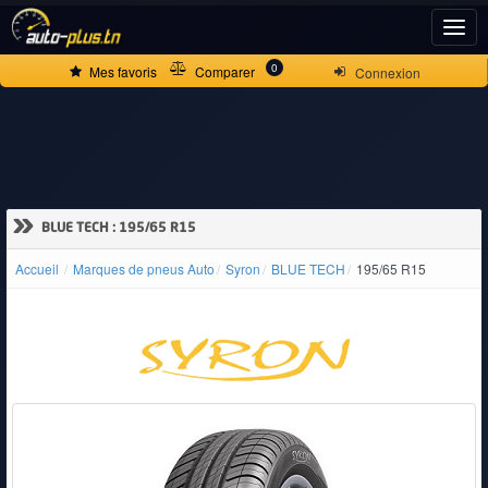
ACCUEIL
0
Mes favoris
Comparer
Connexion
ACTUALITÉS
VOITURES
»
BLUE TECH : 195/65 R15
NEUVES
Accueil
Marques de pneus Auto
Syron
BLUE TECH
195/65 R15
VOITURES
D'OCCASION
CAMIONS