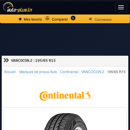
ACCUEIL
0
Mes favoris
Comparer
Connexion
ACTUALITÉS
VOITURES
»
VANCOCON.2 : 195/65 R15
NEUVES
Accueil
Marques de pneus Auto
Continental
VANCOCON.2
195/65 R15
VOITURES
D'OCCASION
CAMIONS