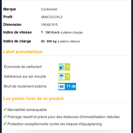
Marque
Continental
Profil
VANCOCON.2
Dimension
195/65 R15
Indice de vitesse
-
à pleine charge.
T
190 Km/h
Indice de charge
-
à pleine vitesse.
95
690 kg
Label pneumatique
Économie de carburant
C
Adhérence sur sol mouillé
C
Bruit de roulement externe
71
db
Les points forts de ce produit
Maniabilité remarquable
Freinage réactif et précis pour des distances d'immobilisation réduites
Protection exceptionnelle contre les risques d'aquaplaning