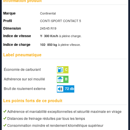
Information produit
Marque
Continental
Profil
CONTI SPORT CONTACT 5
Dimension
245/45 R19
Indice de vitesse
-
à pleine charge.
Y
300 Km/h
Indice de charge
-
à pleine vitesse.
102
850 kg
Label pneumatique
Économie de carburant
C
Adhérence sur sol mouillé
B
Bruit de roulement externe
72
db
Les points forts de ce produit
Adhérence et maniabilité exceptionnelles et sécurité maximale en virage
Distances de freinage réduites par tous les temps
Consommation moindre et rendement kilométrique supérieur