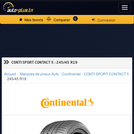
ACCUEIL
0
Mes favoris
Comparer
Connexion
ACTUALITÉS
VOITURES
»
CONTI SPORT CONTACT 5 : 245/45 R19
NEUVES
Accueil
Marques de pneus Auto
Continental
CONTI SPORT CONTACT 5
245/45 R19
VOITURES
D'OCCASION
CAMIONS