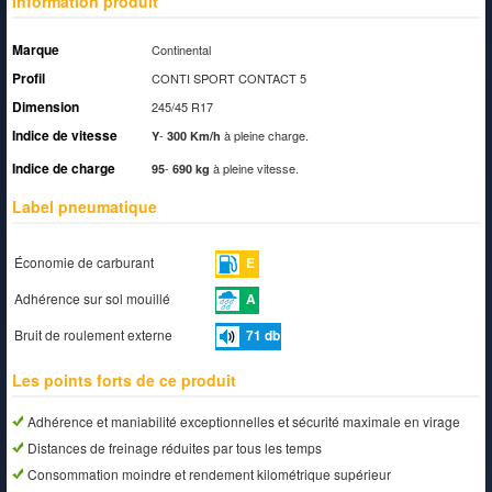
Information produit
Marque
Continental
Profil
CONTI SPORT CONTACT 5
Dimension
245/45 R17
Indice de vitesse
-
à pleine charge.
Y
300 Km/h
Indice de charge
-
à pleine vitesse.
95
690 kg
Label pneumatique
Économie de carburant
E
Adhérence sur sol mouillé
A
Bruit de roulement externe
71
db
Les points forts de ce produit
Adhérence et maniabilité exceptionnelles et sécurité maximale en virage
Distances de freinage réduites par tous les temps
Consommation moindre et rendement kilométrique supérieur