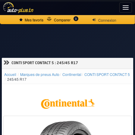
ACCUEIL
0
Mes favoris
Comparer
Connexion
ACTUALITÉS
VOITURES
»
CONTI SPORT CONTACT 5 : 245/45 R17
NEUVES
Accueil
Marques de pneus Auto
Continental
CONTI SPORT CONTACT 5
245/45 R17
VOITURES
D'OCCASION
CAMIONS