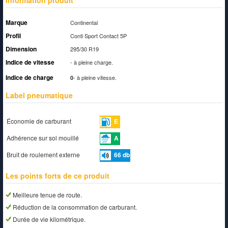
Information produit
Marque
Continental
Profil
Conti Sport Contact 5P
Dimension
295/30 R19
Indice de vitesse
-
à pleine charge.
Indice de charge
-
à pleine vitesse.
0
Label pneumatique
Économie de carburant
E
Adhérence sur sol mouillé
A
Bruit de roulement externe
66
db
Les points forts de ce produit
Meilleure tenue de route.
Réduction de la consommation de carburant.
Durée de vie kilométrique.