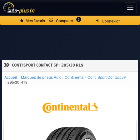
ACCUEIL
0
Mes favoris
Comparer
Connexion
ACTUALITÉS
VOITURES
»
CONTI SPORT CONTACT 5P : 295/30 R19
NEUVES
Accueil
Marques de pneus Auto
Continental
Conti Sport Contact 5P
295/30 R19
VOITURES
D'OCCASION
CAMIONS