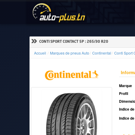
Voi
ACCUEIL
ACTUALITÉS
»
CONTI SPORT CONTACT 5P : 265/30 R20
Accueil
Marques de pneus Auto
Continental
Conti Sport 
VOITURES
NEUVES
Inform
Marque
Profil
VOITURES
Dimensi
D'OCCASION
Indice de
Indice de
CAMIONS