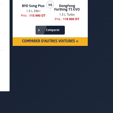
VS
BYD Song Plus
DongFeng
BMW serie
Forthing T5 EVO
1.5 L DM-i
520i Loun
1.5 L Turbo
Prix :
115 990 DT
Prix :
249 90
Prix :
118 900 DT
Comparer
COMPARER D'AUTRES VOITURES »