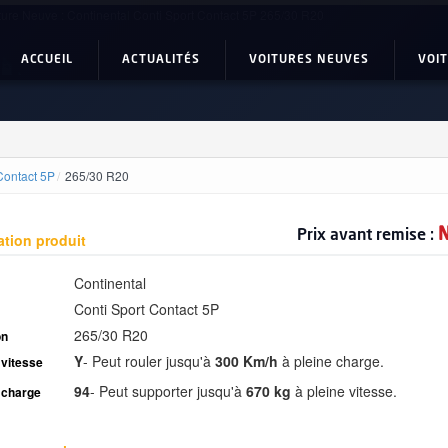
ture Neuve : Continental Conti Sport Contact 5P 265/30 R20
ACCUEIL
ACTUALITÉS
VOITURES NEUVES
VOI
Contact 5P
265/30 R20
N
Prix avant remise :
ation produit
Continental
Conti Sport Contact 5P
265/30 R20
on
Y
-
Peut rouler jusqu'à
300 Km/h
à pleine charge.
 vitesse
94
-
Peut supporter jusqu'à
670 kg
à pleine vitesse.
 charge