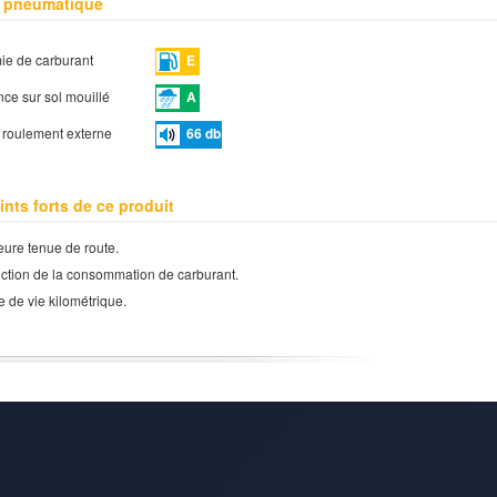
 pneumatique
e de carburant
E
ce sur sol mouillé
A
e roulement externe
66
db
ints forts de ce produit
eure tenue de route.
tion de la consommation de carburant.
 de vie kilométrique.