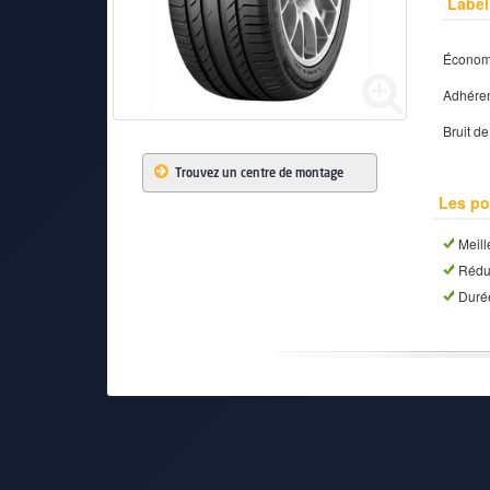
Label
Économi
PNEUS
Adhéren
Bruit d
Trouvez un centre de montage
Les po
Meill
Réduc
Durée