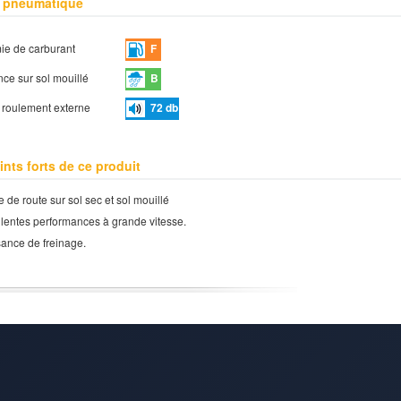
 pneumatique
e de carburant
F
ce sur sol mouillé
B
e roulement externe
72
db
ints forts de ce produit
 de route sur sol sec et sol mouillé
lentes performances à grande vitesse.
ance de freinage.