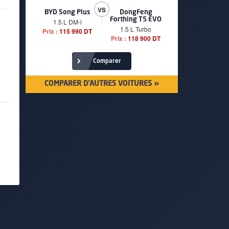
VS
BYD Song Plus
DongFeng
BMW serie
Forthing T5 EVO
1.5 L DM-i
520i Loun
1.5 L Turbo
Prix :
115 990 DT
Prix :
249 90
Prix :
118 900 DT
Comparer
COMPARER D'AUTRES VOITURES »