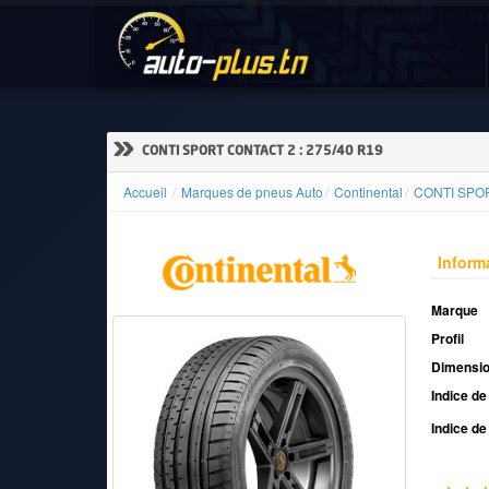
Voi
ACCUEIL
ACTUALITÉS
»
CONTI SPORT CONTACT 2 : 275/40 R19
Accueil
Marques de pneus Auto
Continental
CONTI SPO
VOITURES
NEUVES
Inform
Marque
Profil
VOITURES
Dimensi
D'OCCASION
Indice de
Indice de
CAMIONS