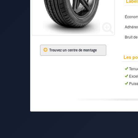
Label
Économi
PNEUS
Adhéren
Bruit d
Trouvez un centre de montage
Les po
Tenue
Excel
Puiss