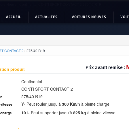
ture Neuve : Continental CONTI SPORT CONTACT 2 275/40 R19
ACCUEIL
ACTUALITÉS
VOITURES NEUVES
VOI
RT CONTACT 2
275/40 R19
N
Prix avant remise :
ation produit
Continental
CONTI SPORT CONTACT 2
275/40 R19
on
Y
-
Peut rouler jusqu'à
300 Km/h
à pleine charge.
 vitesse
101
-
Peut supporter jusqu'à
825 kg
à pleine vitesse.
 charge