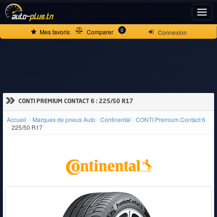
ACCUEIL
0
Mes favoris
Comparer
Connexion
ACTUALITÉS
VOITURES
»
CONTI PREMIUM CONTACT 6 : 225/50 R17
NEUVES
Accueil
Marques de pneus Auto
Continental
CONTI Premium Contact 6
225/50 R17
VOITURES
D'OCCASION
CAMIONS