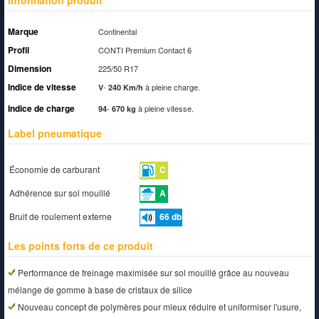
Information produit
Marque
Continental
Profil
CONTI Premium Contact 6
Dimension
225/50 R17
Indice de vitesse
-
à pleine charge.
V
240 Km/h
Indice de charge
-
à pleine vitesse.
94
670 kg
Label pneumatique
Économie de carburant
C
Adhérence sur sol mouillé
A
Bruit de roulement externe
66
db
Les points forts de ce produit
Performance de freinage maximisée sur sol mouillé grâce au nouveau
mélange de gomme à base de cristaux de silice
Nouveau concept de polymères pour mieux réduire et uniformiser l'usure,