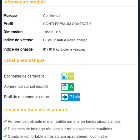
Information produit
Marque
Continental
Profil
CONTI PREMIUM CONTACT 5
Dimension
195/65 R15
Indice de vitesse
-
à pleine charge.
H
210 Km/h
Indice de charge
-
à pleine vitesse.
91
615 kg
Label pneumatique
Économie de carburant
C
Adhérence sur sol mouillé
A
Bruit de roulement externe
71
db
Les points forts de ce produit
Adhérence optimale et maniabilité parfaite en toutes circonstances
Distances de freinage réduites sur routes sèches et mouillées
Conduite confortable et résistance au roulement optimisée