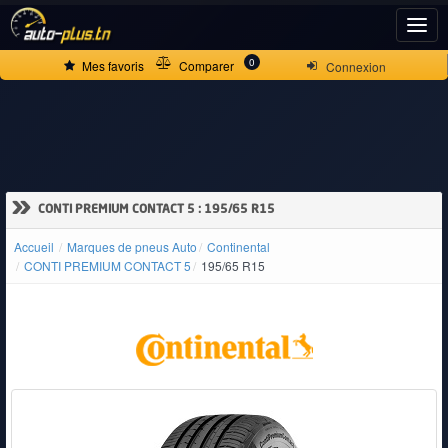
ACCUEIL
0
Mes favoris
Comparer
Connexion
ACTUALITÉS
VOITURES
»
CONTI PREMIUM CONTACT 5 : 195/65 R15
NEUVES
Accueil
Marques de pneus Auto
Continental
CONTI PREMIUM CONTACT 5
195/65 R15
VOITURES
D'OCCASION
CAMIONS