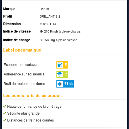
Marque
Barum
Profil
BRILLANTIS 2
Dimension
195/60 R14
Indice de vitesse
-
à pleine charge.
H
210 Km/h
Indice de charge
-
à pleine vitesse.
86
530 kg
Label pneumatique
Économie de carburant
E
Adhérence sur sol mouillé
C
Bruit de roulement externe
71
db
Les points forts de ce produit
Haute performance de kilométrage
Sécurité plus grande
Distances de freinage courtes