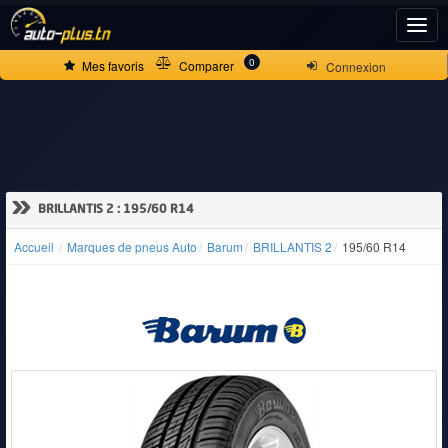
ACCUEIL
0
Mes favoris
Comparer
Connexion
ACTUALITÉS
VOITURES
»
BRILLANTIS 2 : 195/60 R14
NEUVES
Accueil
Marques de pneus Auto
Barum
BRILLANTIS 2
195/60 R14
VOITURES
D'OCCASION
CAMIONS