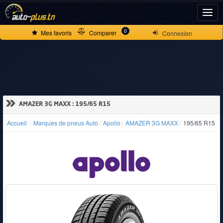
ACCUEIL
0
Mes favoris
Comparer
Connexion
ACTUALITÉS
VOITURES
»
AMAZER 3G MAXX : 195/65 R15
NEUVES
Accueil
Marques de pneus Auto
Apollo
AMAZER 3G MAXX
195/65 R15
VOITURES
D'OCCASION
CAMIONS