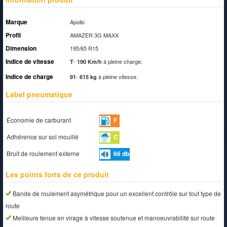
Marque
Apollo
Profil
AMAZER 3G MAXX
Dimension
195/65 R15
Indice de vitesse
-
à pleine charge.
T
190 Km/h
Indice de charge
-
à pleine vitesse.
91
615 kg
Label pneumatique
Économie de carburant
F
Adhérence sur sol mouillé
C
Bruit de roulement externe
66
db
Les points forts de ce produit
Bande de roulement asymétrique pour un excellent contrôle sur tout type de
route
Meilleure tenue en virage à vitesse soutenue et manoeuvrabilité sur route