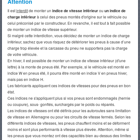
Attention
Il est
interdit
de monter un
indice de vitesse inférieur
ou
un indice de
charge inférieur
à celui des pneus montés d'origine sur le véhicule ou
celui préconisé par le constructeur. En revanche, il est tout à fait possible
de monter un indice de vitesse supérieur.
Si malgré cette interdiction, vous décidez de monter un indice de charge
inférieur, sachez que vous risquez de détériorer les pneus à cause d’une
charge trop élevée et la carcasse du pneu ne supportera pas la charge
de votre véhicule.
En hiver, il est possible de monter un indice de vitesse inférieur (d'une
lettre) à la monte de pneus été. Par exemple, si le véhicule est monté en
indice W en pneus été, il pourra être monté en indice V en pneus hiver,
mais pas en indice H.
Les fabricants appliquent ces indices de vitesses pour des pneus en bon
état.
Ces indices ne s'appliquent plus si vos pneus sont endommagés (hernie
ou coupure), sous- gonflés, surchargés par le poids ou réparés.
Les indices de vitesses ont été définis pour les autoroutes sans limitation
de vitesse en Allemagne ou pour les circuits de vitesse fermés. Selon les
différents indices de vitesses, les pneus chauffent moins et se déforment
moins et sont plus performants à vitesse plus élevée. Attention, même si
les pneus que vous montez ont des capacités bien au-dessus des limites