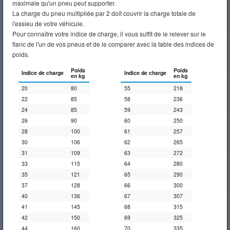
maximale qu'un pneu peut supporter.
La charge du pneu multipliée par 2 doit couvrir la charge totale de
Événements
l'essieu de votre véhicule.
Pour connaître votre indice de charge, il vous suffit de le relever sur le
flanc de l'un de vos pneus et de le comparer avec la table des indices de
poids.
Test
Poids
Poids
Indice de charge
Indice de charge
en kg
en kg
Drive
20
80
55
218
22
85
58
236
24
85
59
243
Concepts
26
90
60
250
28
100
61
257
Voitures
30
106
62
265
neuves
31
109
63
272
33
115
64
280
35
121
65
290
37
128
66
300
Voitures
40
136
67
307
d'occasion
41
145
68
315
42
150
69
325
44
160
70
335