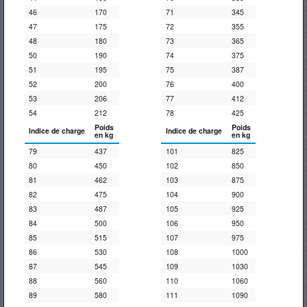
46
170
71
345
Pneus
47
175
72
355
48
180
73
365
50
190
74
375
Voitures
51
195
75
387
52
200
76
400
de
53
206
77
412
location
54
212
78
425
Poids
Poids
Indice de charge
Indice de charge
en kg
en kg
79
437
101
825
80
450
102
850
81
462
103
875
82
475
104
900
83
487
105
925
84
500
106
950
85
515
107
975
86
530
108
1000
87
545
109
1030
88
560
110
1060
89
580
111
1090