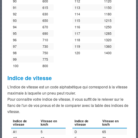
90
600
112
1120
91
615
113
1150
92
630
114
1180
93
650
115
1215
94
670
116
1250
95
690
117
1285
96
710
118
1320
97
730
119
1360
98
750
120
1400
99
775
100
800
Indice de vitesse
L'indice de vitesse est un code alphabétique qui correspond à la vitesse
maximale à laquelle un pneu peut rouler.
Pour connaître votre indice de vitesse, il vous suffit de le relever sur le
flanc de l'un de vos pneus et de le comparer avec la table des indices de
vitesse.
Indice de
Vitesse en
Indice de
Vitesse en
vitesse
km/h
vitesse
km/h
A1
5
D
65