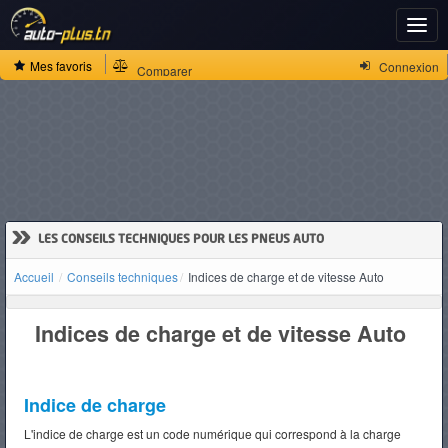
Accueil
Toggl
navig
Actualités
Mes favoris
Connexion
Comparer
Actu
Plus
»
LES CONSEILS TECHNIQUES POUR LES PNEUS AUTO
Actu
Accueil
Conseils techniques
Indices de charge et de vitesse Auto
Tunisie
Indices de charge et de vitesse Auto
Actu
Indice de charge
Internationale
L'indice de charge est un code numérique qui correspond à la charge