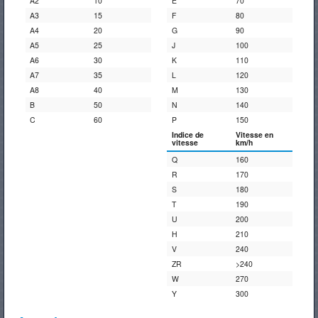
A2
10
E
70
A3
15
F
80
A4
20
G
90
A5
25
J
100
A6
30
K
110
A7
35
L
120
A8
40
M
130
B
50
N
140
C
60
P
150
Indice de
Vitesse en
vitesse
km/h
Q
160
R
170
S
180
T
190
U
200
H
210
V
240
ZR
>240
W
270
Y
300