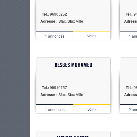
Tél.:
96905252
Tél.:
9
Adresse :
Sfax, Sfax Ville
Adress
1 annonces
1 an
voir »
Besbes Mohamed
Tél.:
99910757
Tél.:
9
Adresse :
Sfax, Sfax Ville
Adress
1 annonces
2 an
voir »