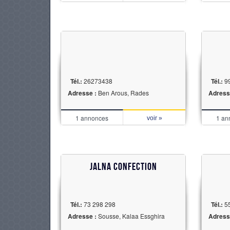
Tél.:
26273438
Tél.:
9
Adresse :
Ben Arous, Rades
Adress
1 annonces
1 an
voir »
JALNA CONFECTION
Tél.:
73 298 298
Tél.:
5
Adresse :
Sousse, Kalaa Essghira
Adress