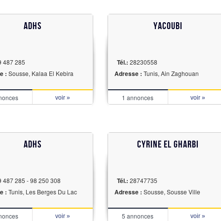
ADHS
Yacoubi
 487 285
Tél.:
28230558
e :
Sousse, Kalaa El Kebira
Adresse :
Tunis, Ain Zaghouan
nonces
1 annonces
voir »
voir »
ADHS
cyrine el gharbi
 487 285 - 98 250 308
Tél.:
28747735
e :
Tunis, Les Berges Du Lac
Adresse :
Sousse, Sousse Ville
nonces
5 annonces
voir »
voir »