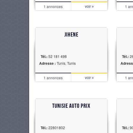
1 annonces
1 an
voir »
Jihene
Tél.:
52 181 498
Tél.:
2
Adresse :
Tunis, Tunis
Adress
1 annonces
1 an
voir »
TUNISIE AUTO PRIX
Tél.:
22801802
Tél.:
9