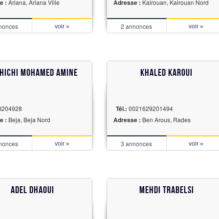
e :
Ariana, Ariana Ville
Adresse :
Kairouan, Kairouan Nord
nonces
2 annonces
voir »
voir »
hichi Mohamed Amine
khaled karoui
8204928
Tél.:
0021629201494
e :
Beja, Beja Nord
Adresse :
Ben Arous, Rades
nonces
3 annonces
voir »
voir »
adel dhaoui
MEHDI TRABELSI