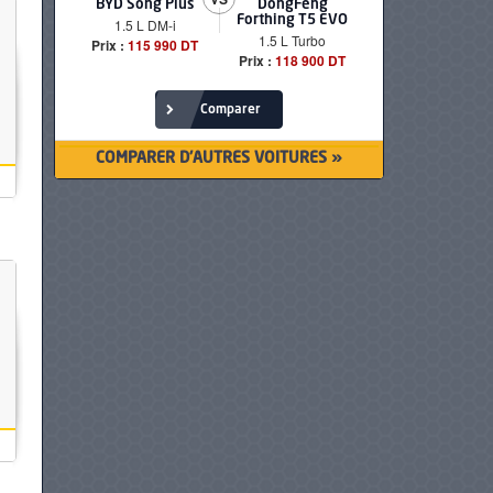
BYD Song Plus
DongFeng
BMW serie
Forthing T5 EVO
1.5 L DM-i
520i Loun
1.5 L Turbo
Prix :
115 990 DT
Prix :
249 90
Prix :
118 900 DT
Comparer
COMPARER D'AUTRES VOITURES »