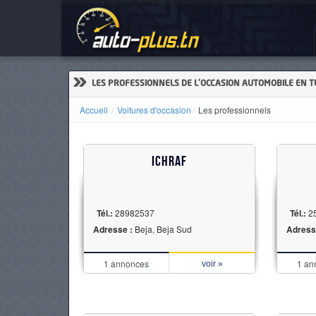
Les
ACCUEIL
ACTUALITÉS
»
LES PROFESSIONNELS DE L'OCCASION AUTOMOBILE EN T
Accueil
Voitures d'occasion
Les professionnels
VOITURES
ICHRAF
NEUVES
Tél.:
28982537
Tél.:
2
VOITURES
Adresse :
Beja, Beja Sud
Adress
D'OCCASION
1 annonces
1 an
voir »
CAMIONS