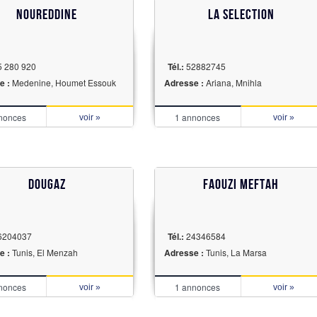
noureddine
La Selection
 280 920
Tél.:
52882745
e :
Medenine, Houmet Essouk
Adresse :
Ariana, Mnihla
nonces
1 annonces
voir »
voir »
Dougaz
Faouzi Meftah
6204037
Tél.:
24346584
e :
Tunis, El Menzah
Adresse :
Tunis, La Marsa
nonces
1 annonces
voir »
voir »