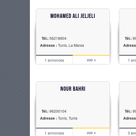
Mohamed Ali Jeljeli
Tél.:
56218904
Tél.:
99
Adresse :
Tunis, La Marsa
Adress
1 annonces
1 an
voir »
Nour bahri
Tél.:
96200104
Tél.:
99
Adresse :
Tunis, Tunis
Adress
1 annonces
3 an
voir »