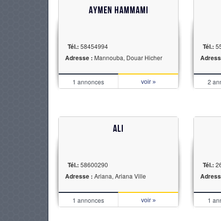
Aymen hammami
PNEUS
Tél.:
58454994
Tél.:
55
Adresse :
Mannouba, Douar Hicher
Adress
1 annonces
2 an
voir »
ALI
Tél.:
58600290
Tél.:
2
Adresse :
Ariana, Ariana Ville
Adress
1 annonces
1 an
voir »