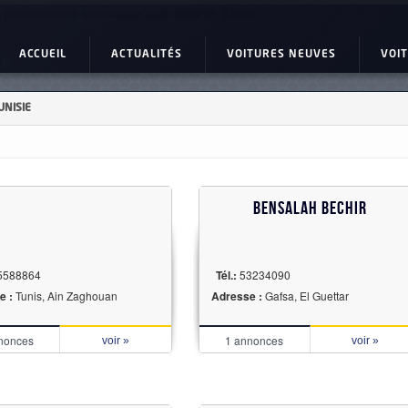
 professionnels de l'occasion automobile en Tunisie
ACCUEIL
ACTUALITÉS
VOITURES NEUVES
VOI
UNISIE
Bensalah bechir
5588864
Tél.:
53234090
e :
Tunis, Ain Zaghouan
Adresse :
Gafsa, El Guettar
nonces
1 annonces
voir »
voir »