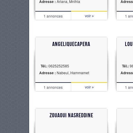
Adresse :
Ariana, Mnihla
Adress
1 annonces
1 an
voir »
angeliquecapera
Lou
Tél.:
0625252585
Tél.:
9
Adresse :
Nabeul, Hammamet
Adress
1 annonces
1 an
voir »
zouaoui nasreddine