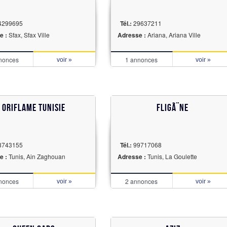
4299695
Tél.:
29637211
e :
Sfax, Sfax Ville
Adresse :
Ariana, Ariana Ville
nonces
1 annonces
voir »
voir »
oriflame tunisie
FligÃ¨ne
8743155
Tél.:
99717068
e :
Tunis, Ain Zaghouan
Adresse :
Tunis, La Goulette
nonces
2 annonces
voir »
voir »