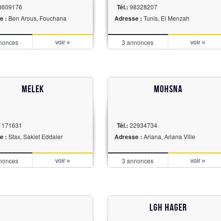
3609176
Tél.:
98328207
e :
Ben Arous, Fouchana
Adresse :
Tunis, El Menzah
nonces
3 annonces
voir »
voir »
Melek
Mohsna
1171631
Tél.:
22934734
e :
Sfax, Sakiet Eddaier
Adresse :
Ariana, Ariana Ville
nonces
3 annonces
voir »
voir »
Lgh hager