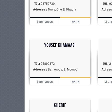
Tél.:
98752730
Tél.:
9
Adresse :
Tunis, Cite El Khadra
Adress
1 annonces
3 an
voir »
Yousef Khamaasi
Tél.:
25890372
Tél.:
2
Adresse :
Ben Arous, El Mourouj
Adress
1 annonces
2 an
voir »
Cherif