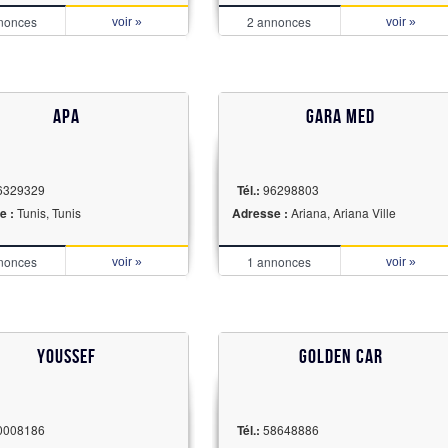
nonces
2 annonces
voir »
voir »
APA
Gara med
6329329
Tél.:
96298803
e :
Tunis, Tunis
Adresse :
Ariana, Ariana Ville
nonces
1 annonces
voir »
voir »
YOUSSEF
GOLDEN CAR
0008186
Tél.:
58648886