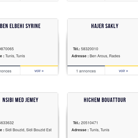
Ben Elbehi syrine
Hajer Sakly
9870065
Tél.:
58320010
e :
Tunis, Tunis
Adresse :
Ben Arous, Rades
nonces
1 annonces
voir »
voir »
NSIBI MED JEMEY
Hichem bouattour
5633632
Tél.:
20510471
e :
Sidi Bouzid, Sidi Bouzid Est
Adresse :
Tunis, Tunis