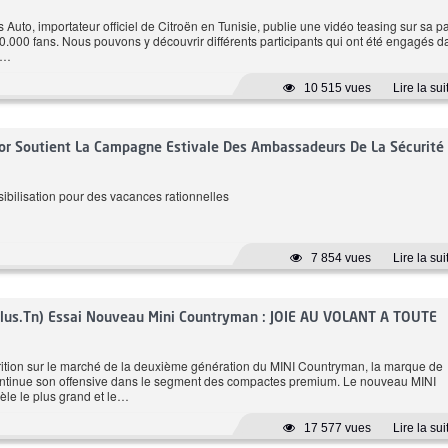
s Auto, importateur officiel de Citroën en Tunisie, publie une vidéo teasing sur sa 
0.000 fans. Nous pouvons y découvrir différents participants qui ont été engagés d
e…
0 CH
184 CH
Esse
Automatique
6.6 L/100 km
10 515 vues
Lire la sui
Autom
Prix: 179 980 DT
Prix: 279 900 D
or Soutient La Campagne Estivale Des Ambassadeurs De La Sécurité
da HR-V
ilisation pour des vacances rationnelles
CVT EX
7 854 vues
Lire la sui
Plus.tn) Essai Nouveau Mini Countryman : JOIE AU VOLANT A TOUTE
ition sur le marché de la deuxième génération du MINI Countryman, la marque de
continue son offensive dans le segment des compactes premium. Le nouveau MINI
le le plus grand et le…
17 577 vues
Lire la sui