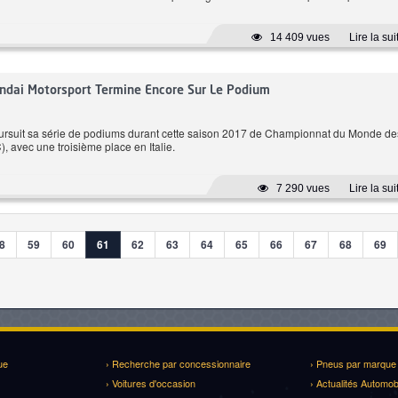
14 409 vues
Lire la sui
yundai Motorsport Termine Encore Sur Le Podium
ursuit sa série de podiums durant cette saison 2017 de Championnat du Monde de
, avec une troisième place en Italie.
7 290 vues
Lire la sui
8
59
60
61
62
63
64
65
66
67
68
69
ue
› Recherche par concessionnaire
› Pneus par marque
› Voitures d'occasion
› Actualités Automob