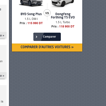
e
VS
BYD Song Plus
DongFeng
BMW serie
Forthing T5 EVO
1.5 L DM-i
520i Loun
1.5 L Turbo
Prix :
115 990 DT
Prix :
249 90
Prix :
118 900 DT
te »
Comparer
COMPARER D'AUTRES VOITURES »
en
te »
 la