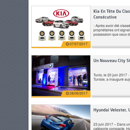
184 CH
Essence
11
Kia En Tête Du Cla
atique
6.6 L/100 km
Automatique
6.
Consécutive
- Après avoir été class
propriétaires ont signa
T
Prix: 279 900 DT
possession que ceux d
07/07/2017
Un Nouveau City St
Tunis, le 20 juin 2017
Tunisie, a inauguré auj
28/06/2017
Hyundai Veloster, 
23 juin 2017 – Dans une
catégorie compacte, Hy