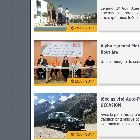
Le jeudi, 24 Août, Aure
Facebook qui réunit 28
une expérience inédit
184 CH
Essence
17
PNEUS
25/08/2017
atique
6.6 L/100 km
Automatique
T
Prix: 279 900 DT
Alpha Hyundai Mot
Routière
BMW Serie 4 Gran Coupe
Hon
Une campagne de sensib
420i Pack M
1.5 L 
29/07/2017
(Exclusivité Auto-
OCCASION
Avec la première appar
tradition britannique 
Countryman est le modè
13/07/2017