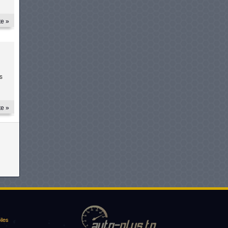
te »
s
te »
iles