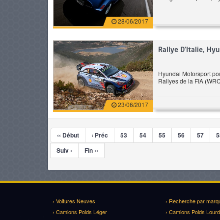
28/06/2017
Rallye D’Italie, H
Hyundai Motorsport po
Rallyes de la FIA (WRC)
23/06/2017
‹‹ Début
‹ Préc
53
54
55
56
57
5
Suiv ›
Fin ››
› Voitures Neuves
› Recherche par marq
› Camions Poids Léger
› Camions Poids Lourd