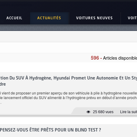
ualités automobiles
ACCUEIL
ACTUALITÉS
VOITURES NEUVES
VOI
596 -
Articles disponibl
 EV6
BMW Serie 4 Gran Co
ard Range GT-LINE
420i Pack M
ation Du SUV À Hydrogène, Hyundai Promet Une Autonomie Et Un St
dre
vient de proposer un premier aperçu de son véhicule à pile à hydrogène nouvelle
 le lancement officiel du SUV alimenté à l’hydrogène prévu en début d’année proch
…
25 680 vues
Lire la sui
: PENSEZ-VOUS ÊTRE PRÊTS POUR UN BLIND TEST ?