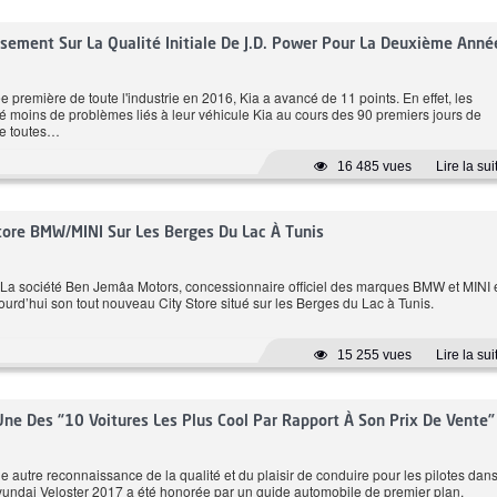
9 CH
ssement Sur La Qualité Initiale De J.D. Power Pour La Deuxième Anné
1 L/100 km
Automatique
ée première de toute l'industrie en 2016, Kia a avancé de 11 points. En effet, les
lé moins de problèmes liés à leur véhicule Kia au cours des 90 premiers jours de
Prix: 114 980 DT
e toutes…
16 485 vues
Lire la sui
ore BMW/MINI Sur Les Berges Du Lac À Tunis
 - La société Ben Jemâa Motors, concessionnaire officiel des marques BMW et MINI 
ourd’hui son tout nouveau City Store situé sur les Berges du Lac à Tunis.
15 255 vues
Lire la sui
Une Des “10 Voitures Les Plus Cool Par Rapport À Son Prix De Vente”
 autre reconnaissance de la qualité et du plaisir de conduire pour les pilotes dans
undai Veloster 2017 a été honorée par un guide automobile de premier plan.