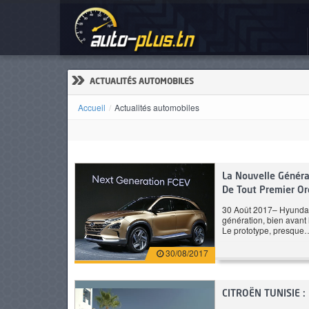
Act
ACCUEIL
ACTUALITÉS
»
ACTUALITÉS AUTOMOBILES
Accueil
Actualités automobiles
VOITURES
BMW Serie 4 Gran Coupe
KIA
NEUVES
420i Pack M
Stand
La Nouvelle Génér
De Tout Premier Or
30 Août 2017– Hyundai 
génération, bien avant
VOITURES
Le prototype, presque
D'OCCASION
30/08/2017
CITROËN TUNISIE 
CAMIONS