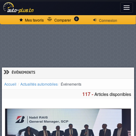
ACCUEIL
0
Mes favoris
Comparer
Connexion
ACTUALITÉS
VOITURES
NEUVES
»
ÉVÉNEMENTS
Accueil
Actualités automobiles
Événements
VOITURES
117 -
Articles disponibles
D'OCCASION
CAMIONS