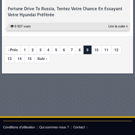
Fortune Drive To Russia, Tentez Votre Chance En Essayant
Votre Hyundai Préférée
9 927 vues
Lire la suite »
‹ Préc
1
2
3
4
5
6
7
8
9
10
11
12
13
14
15
Suiv ›
Conditions d'utilisation
|
Qui sommes-nous ?
|
Contact
|