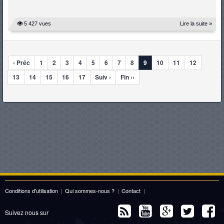
5 427 vues
Lire la suite »
‹ Préc
1
2
3
4
5
6
7
8
9
10
11
12
13
14
15
16
17
Suiv ›
Fin ››
Conditions d'utilisation
|
Qui sommes-nous ?
|
Contact
|
Suivez nous sur