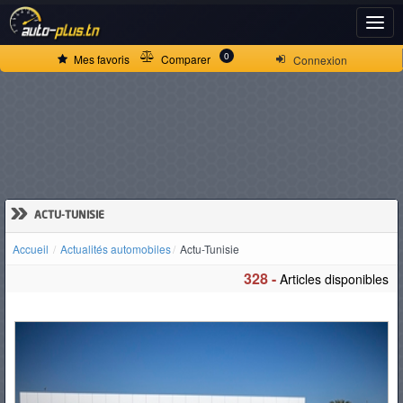
ACCUEIL
0
Mes favoris
Comparer
Connexion
ACTUALITÉS
VOITURES
NEUVES
»
ACTU-TUNISIE
Accueil
Actualités automobiles
Actu-Tunisie
VOITURES
328 -
Articles disponibles
D'OCCASION
CAMIONS