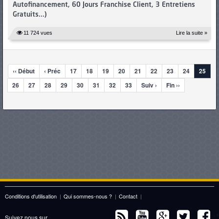
Autofinancement, 60 Jours Franchise Client, 3 Entretiens
Gratuits...)
11 724 vues
Lire la suite »
‹‹ Début
‹ Préc
17
18
19
20
21
22
23
24
25
26
27
28
29
30
31
32
33
Suiv ›
Fin ››
Conditions d'utilisation
|
Qui sommes-nous ?
|
Contact
|
Suivez nous sur