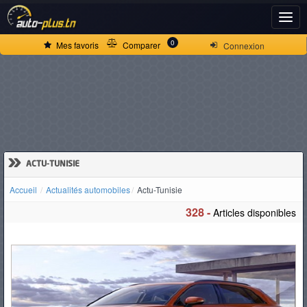
ACCUEIL
0
Mes favoris
Comparer
Connexion
ACTUALITÉS
VOITURES
NEUVES
»
ACTU-TUNISIE
Accueil
Actualités automobiles
Actu-Tunisie
VOITURES
328 -
Articles disponibles
D'OCCASION
CAMIONS